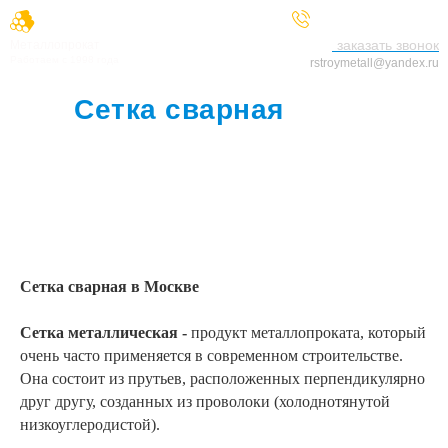
+7 (929) 521-25-66
заказать звонок
Металлопрокат
Работаем с 1998 года
rstroymetall@yandex.ru
Сетка сварная
в
Москве
Сетка сварная в Москве
Сетка металлическая -
продукт металлопроката, который
очень часто применяется в современном строительстве.
Она состоит из прутьев, расположенных перпендикулярно
друг другу, созданных из проволоки (холоднотянутой
низкоуглеродистой).