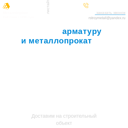
листайте вниз
+7 (929) 521-25-66
заказать звонок
Металлопрокат
Работаем с 1998 года
rstroymetall@yandex.ru
Закажите
арматуру
и металлопрокат
в
Волоколамске
Доставим на строительный
объект