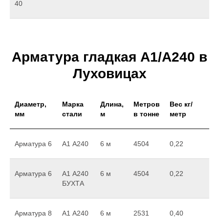
40
Арматура гладкая А1/А240 в
Луховицах
Диаметр,
Марка
Длина,
Метров
Вес кг/
мм
стали
м
в тонне
метр
Арматура 6
А1 А240
6 м
4504
0,22
Арматура 6
А1 А240
6 м
4504
0,22
БУХТА
Арматура 8
А1 А240
6 м
2531
0,40