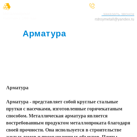
+7 (929) 521-25-66
заказать звонок
Металлопрокат
Работаем с 1998 года
rstroymetall@yandex.ru
Арматура
в
Луховицах
Арматура
Арматура - представляет собой круглые стальные
прутки с насечками, изготовленные горячекатаным
способом.
Металлическая арматура
является
востребованным продуктом металлопроката благодаря
своей прочности. Она используется в строительстве
жилых домов и промышленных объектов. Плиты