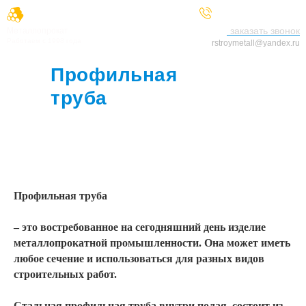
+7 (929) 521-25-66
заказать звонок
Металлопрокат
Работаем с 1998 года
rstroymetall@yandex.ru
Профильная
труба
в
Серпухове
Профильная труба
– это востребованное на сегодняшний день изделие
металлопрокатной промышленности. Она может иметь
любое сечение и использоваться для разных видов
строительных работ.
Стальная профильная труба
внутри полая, состоит из