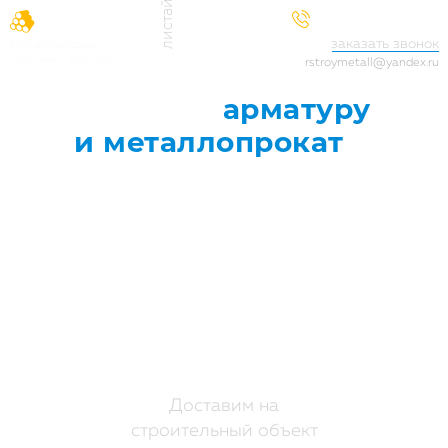
+7 (929) 521-25-66
заказать звонок
Металлопрокат
Работаем с 1998 года
rstroymetall@yandex.ru
Закажите
арматуру
и металлопрокат
в
Клине
Доставим на
строительный объект