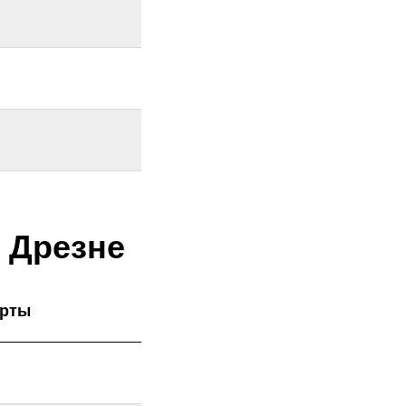
в Дрезне
арты