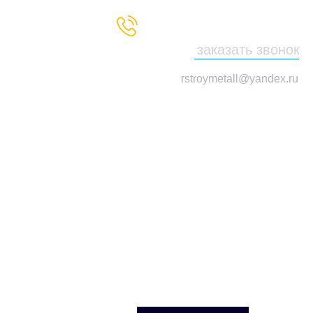
+7 (929) 521-25-66
заказать звонок
rstroymetall@yandex.ru