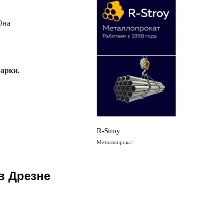
Она
арки.
R-Stroy
Металлопрокат
в Дрезне