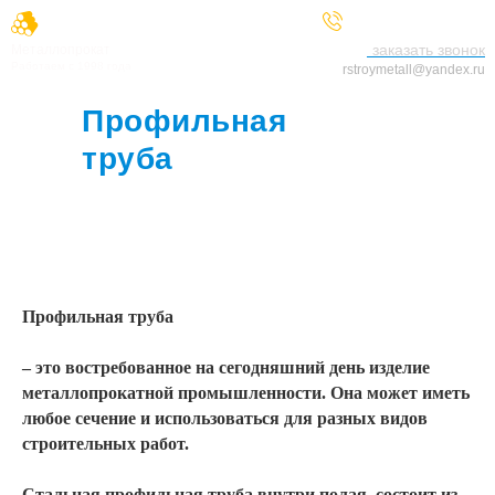
+7 (929) 521-25-66
заказать звонок
Металлопрокат
Работаем с 1998 года
rstroymetall@yandex.ru
Профильная
труба
в
Балашихе
Профильная труба
– это востребованное на сегодняшний день изделие
металлопрокатной промышленности. Она может иметь
любое сечение и использоваться для разных видов
строительных работ.
Стальная профильная труба
внутри полая, состоит из