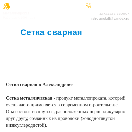
+7 (929) 521-25-66
заказать звонок
Металлопрокат
Работаем с 1998 года
rstroymetall@yandex.ru
Сетка сварная
в
Александрове
Сетка сварная в Александрове
Сетка металлическая -
продукт металлопроката, который
очень часто применяется в современном строительстве.
Она состоит из прутьев, расположенных перпендикулярно
друг другу, созданных из проволоки (холоднотянутой
низкоуглеродистой).